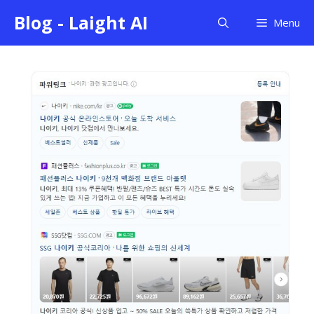
컨
Blog - Laight AI
Menu
텐
츠
로
건
너
뛰
기